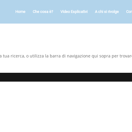
Home
Che cosa è?
Video Esplicativi
A chi si rivolge
Co
a tua ricerca, o utilizza la barra di navigazione qui sopra per trovare