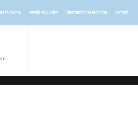
me Funziona
Servizi Aggiuntivi
Caratteristiche tecniche
Contatti
 il