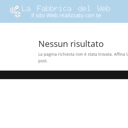
Nessun risultato
La pagina richiesta non è stata trovata. Affina l
post.