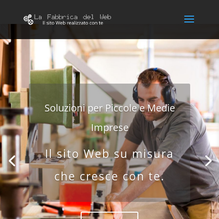
Soluzioni per Piccole e Medie
Imprese
Il sito Web su misura
che cresce con te.