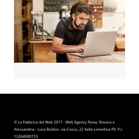
© La Fabbrica del Web 2017 - Web Agency Pavia, Novara e
Alessandria - Luca Boldori. via Cozzo, 22 Valle Lomellina PV. P.I.
13264900153